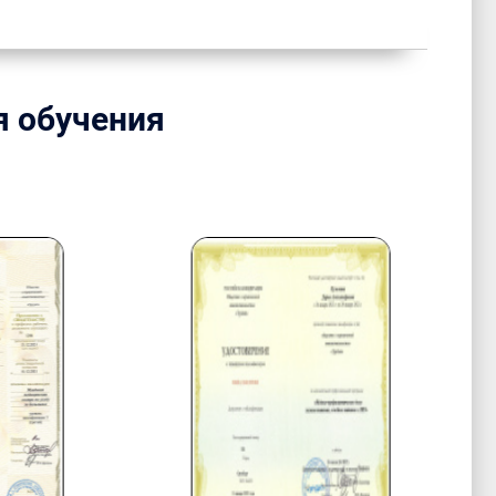
я обучения
.