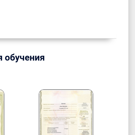
я обучения
.