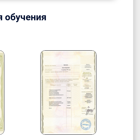
я обучения
.