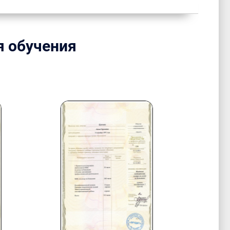
я обучения
.