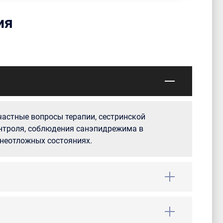
ия
астные вопросы терапии, сестринской
нтроля, соблюдения санэпидрежима в
неотложных состояниях.